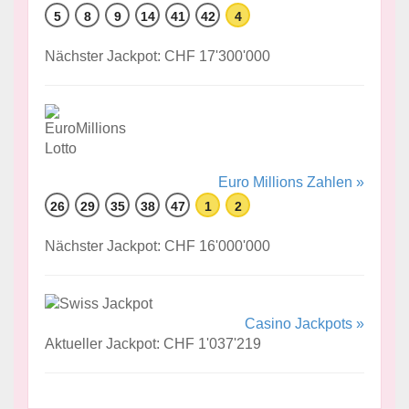
5
8
9
14
41
42
4
Nächster Jackpot: CHF 17'300'000
Euro Millions Zahlen »
26
29
35
38
47
1
2
Nächster Jackpot: CHF 16'000'000
Casino Jackpots »
Aktueller Jackpot: CHF 1'037'219