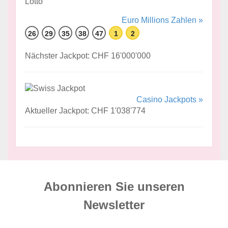
Euro Millions Zahlen »
26
29
35
38
47
1
2
Nächster Jackpot: CHF 16'000'000
Casino Jackpots »
Aktueller Jackpot: CHF 1'038'774
Abonnieren Sie unseren
News­letter