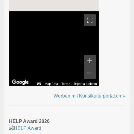
Map Data
Terms
Report a problem
Werben mit Kunstkulturportal.ch »
HELP Award 2026