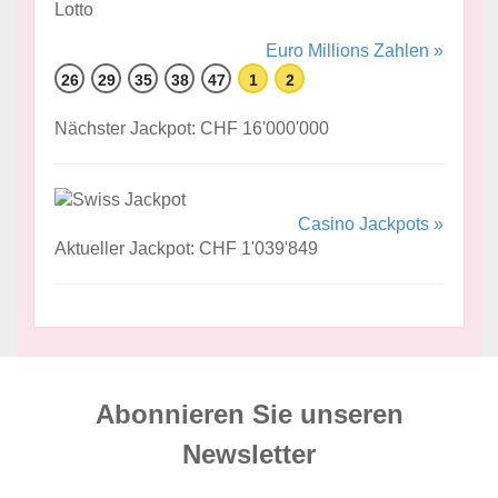
Euro Millions Zahlen »
26
29
35
38
47
1
2
Nächster Jackpot: CHF 16'000'000
Casino Jackpots »
Aktueller Jackpot: CHF 1'039'849
Abonnieren Sie unseren
News­letter