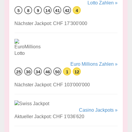
Lotto Zahlen »
5
8
9
14
41
42
4
Nächster Jackpot: CHF 17'300'000
Euro Millions Zahlen »
25
30
34
46
50
1
12
Nächster Jackpot: CHF 103'000'000
Casino Jackpots »
Aktueller Jackpot: CHF 1'036'620