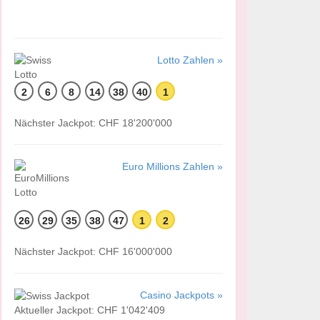
Lotto Zahlen »
2
6
8
14
38
40
1
Nächster Jackpot: CHF 18'200'000
Euro Millions Zahlen »
26
29
35
38
47
1
2
Nächster Jackpot: CHF 16'000'000
Casino Jackpots »
Aktueller Jackpot: CHF 1'042'409