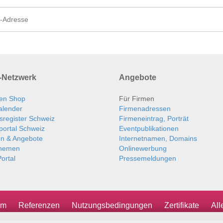
Netzwerk
Angebote
en Shop
Für Firmen
alender
Firmenadressen
sregister Schweiz
Firmeneintrag, Porträt
portal Schweiz
Eventpublikationen
en & Angebote
Internetnamen, Domains
themen
Onlinewerbung
ortal
Pressemeldungen
um
Referenzen
Nutzungsbedingungen
Zertifikate
Al