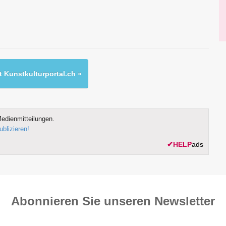
 Kunstkulturportal.ch »
edienmitteilungen.
ublizieren!
✔
HELP
ads
Abonnieren Sie unseren News­letter