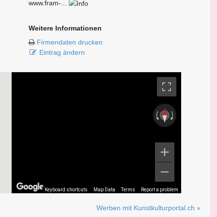
www.fram-...
Weitere Informationen
Firmendaten drucken
Eintrag ändern
Keyboard shortcuts
Map Data
Terms
Report a problem
Werben mit Kunstkulturportal.ch »