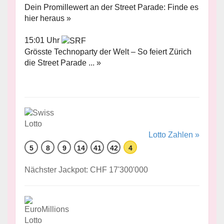
Dein Promillewert an der Street Parade: Finde es
hier heraus »
15:01 Uhr
Grösste Technoparty der Welt – So feiert Zürich
die Street Parade ... »
Lotto Zahlen »
5
8
9
14
41
42
4
Nächster Jackpot: CHF 17'300'000