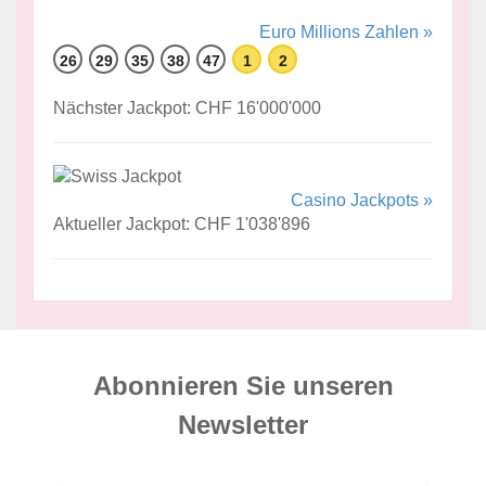
Euro Millions Zahlen »
26
29
35
38
47
1
2
Nächster Jackpot: CHF 16'000'000
Casino Jackpots »
Aktueller Jackpot: CHF 1'038'896
Abonnieren Sie unseren
News­letter