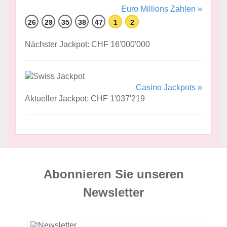
Euro Millions Zahlen »
26
29
35
38
47
1
2
Nächster Jackpot: CHF 16'000'000
Casino Jackpots »
Aktueller Jackpot: CHF 1'037'219
Abonnieren Sie unseren
News­letter