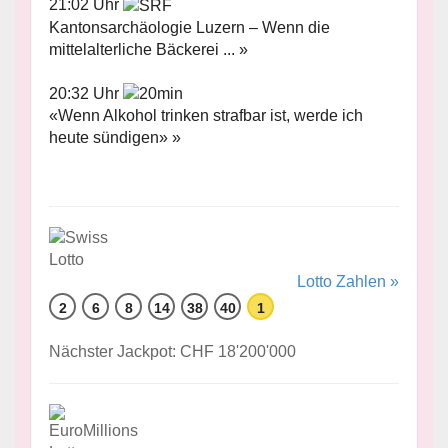
21:02 Uhr
Kantonsarchäologie Luzern – Wenn die
mittelalterliche Bäckerei ... »
20:32 Uhr
«Wenn Alkohol trinken strafbar ist, werde ich
heute sündigen» »
Lotto Zahlen »
2
6
8
14
38
40
1
Nächster Jackpot: CHF 18'200'000