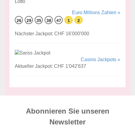
Euro Millions Zahlen »
26
29
35
38
47
1
2
Nächster Jackpot: CHF 16'000'000
Casino Jackpots »
Aktueller Jackpot: CHF 1'042'637
Abonnieren Sie unseren
News­letter