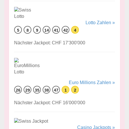
Lotto Zahlen »
5
8
9
14
41
42
4
Nächster Jackpot: CHF 17'300'000
Euro Millions Zahlen »
26
29
35
38
47
1
2
Nächster Jackpot: CHF 16'000'000
Casino Jackpots »