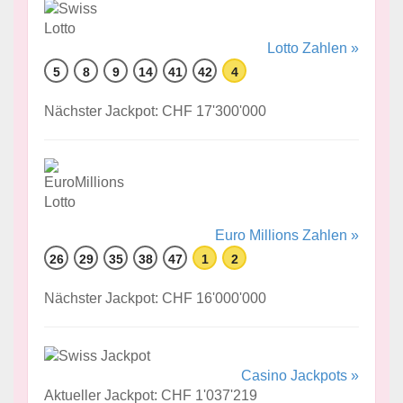
Lotto Zahlen »
5
8
9
14
41
42
4
Nächster Jackpot: CHF 17'300'000
Euro Millions Zahlen »
26
29
35
38
47
1
2
Nächster Jackpot: CHF 16'000'000
Casino Jackpots »
Aktueller Jackpot: CHF 1'037'219