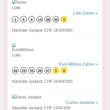
Lotto Zahlen »
2
6
8
14
38
40
1
Nächster Jackpot: CHF 18'200'000
Euro Millions Zahlen »
26
29
35
38
47
1
2
Nächster Jackpot: CHF 16'000'000
Casino Jackpots »
Aktueller Jackpot: CHF 1'042'409