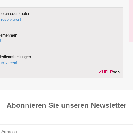
ieren oder kaufen.
 reservieren!
ternehmen.
!
edienmitteilungen.
ublizieren!
✔
HELP
ads
Abonnieren Sie unseren News­letter