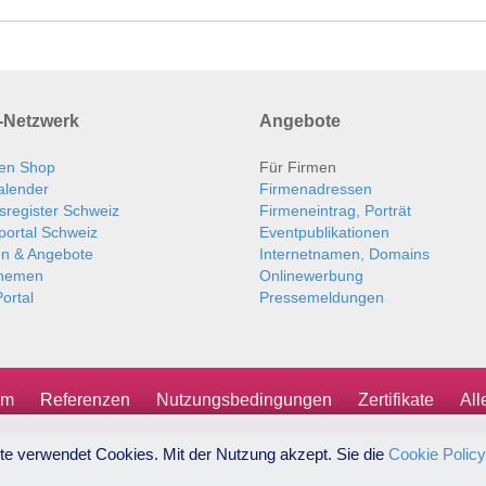
Netzwerk
Angebote
en Shop
Für Firmen
alender
Firmenadressen
sregister Schweiz
Firmeneintrag, Porträt
portal Schweiz
Eventpublikationen
en & Angebote
Internetnamen, Domains
themen
Onlinewerbung
ortal
Pressemeldungen
um
Referenzen
Nutzungsbedingungen
Zertifikate
Al
te verwendet Cookies. Mit der Nutzung akzept. Sie die
Cookie Policy