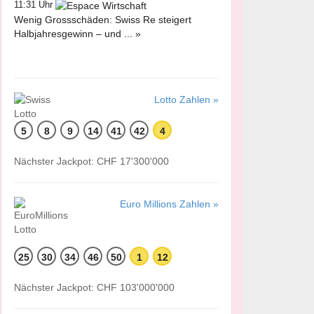
11:31 Uhr
Wenig Grossschäden: Swiss Re steigert
Halbjahresgewinn – und ... »
Lotto Zahlen »
5
8
9
14
41
42
4
Nächster Jackpot: CHF 17'300'000
Euro Millions Zahlen »
25
30
34
46
50
1
12
Nächster Jackpot: CHF 103'000'000