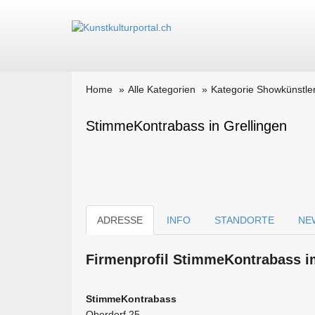
Home
Alle Kategorien
Kategorie Showkünstle
StimmeKontrabass in Grellingen
ADRESSE
INFO
STANDORTE
NE
Firmen­profil StimmeKontrabass i
StimmeKontrabass
Oberdorf 25