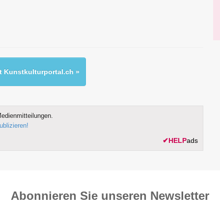
 Kunstkulturportal.ch »
edienmitteilungen.
ublizieren!
✔
HELP
ads
Abonnieren Sie unseren News­letter