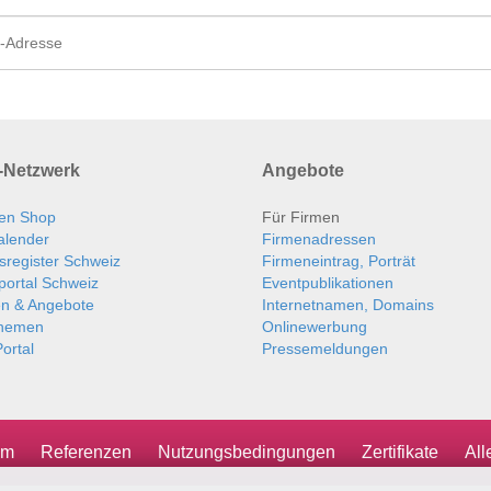
Netzwerk
Angebote
en Shop
Für Firmen
alender
Firmenadressen
sregister Schweiz
Firmeneintrag, Porträt
portal Schweiz
Eventpublikationen
en & Angebote
Internetnamen, Domains
themen
Onlinewerbung
ortal
Pressemeldungen
um
Referenzen
Nutzungsbedingungen
Zertifikate
Al