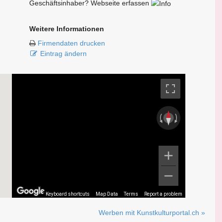
Geschäftsinhaber? Webseite erfassen
Weitere Informationen
Firmendaten drucken
Eintrag ändern
Keyboard shortcuts
Map Data
Terms
Report a problem
Werben mit Kunstkulturportal.ch »