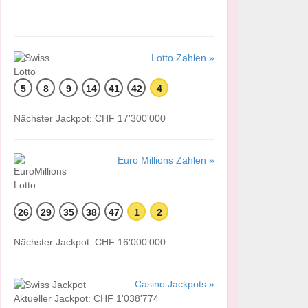
Lotto Zahlen »
5
8
9
14
41
42
4
Nächster Jackpot: CHF 17'300'000
Euro Millions Zahlen »
26
29
35
38
47
1
2
Nächster Jackpot: CHF 16'000'000
Casino Jackpots »
Aktueller Jackpot: CHF 1'038'774