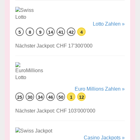
Lotto Zahlen »
5
8
9
14
41
42
4
Nächster Jackpot: CHF 17'300'000
Euro Millions Zahlen »
25
30
34
46
50
1
12
Nächster Jackpot: CHF 103'000'000
Casino Jackpots »