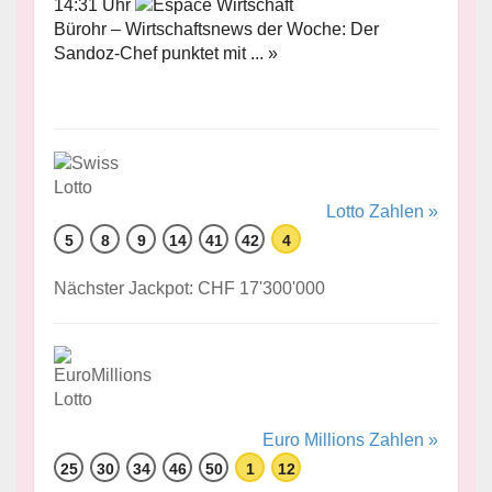
14:31 Uhr
Bürohr – Wirtschaftsnews der Woche: Der
Sandoz-Chef punktet mit ... »
Lotto Zahlen »
5
8
9
14
41
42
4
Nächster Jackpot: CHF 17'300'000
Euro Millions Zahlen »
25
30
34
46
50
1
12