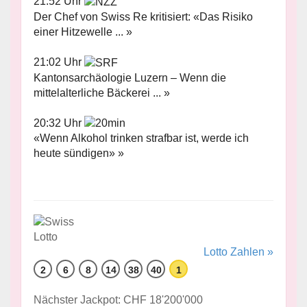
21:52 Uhr
Der Chef von Swiss Re kritisiert: «Das Risiko
einer Hitzewelle ... »
21:02 Uhr
Kantonsarchäologie Luzern – Wenn die
mittelalterliche Bäckerei ... »
20:32 Uhr
«Wenn Alkohol trinken strafbar ist, werde ich
heute sündigen» »
Lotto Zahlen »
2
6
8
14
38
40
1
Nächster Jackpot: CHF 18'200'000