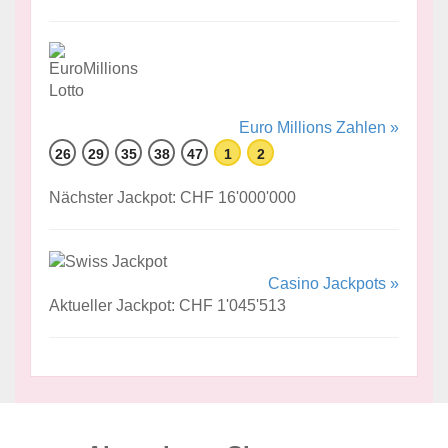
Euro Millions Zahlen »
26
29
35
38
47
1
2
Nächster Jackpot: CHF 16'000'000
Casino Jackpots »
Aktueller Jackpot: CHF 1'045'513