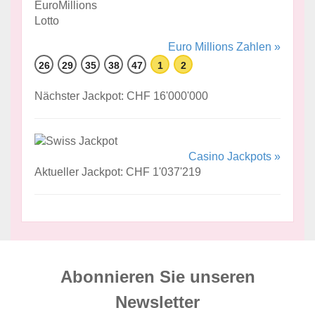
Euro Millions Zahlen »
26
29
35
38
47
1
2
Nächster Jackpot: CHF 16'000'000
Casino Jackpots »
Aktueller Jackpot: CHF 1'037'219
Abonnieren Sie unseren
News­letter