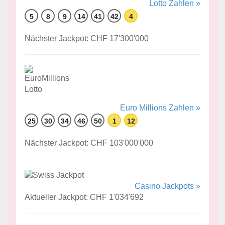
Lotto Zahlen »
5
8
9
14
41
42
4
Nächster Jackpot: CHF 17'300'000
Euro Millions Zahlen »
25
30
34
46
50
1
12
Nächster Jackpot: CHF 103'000'000
Casino Jackpots »
Aktueller Jackpot: CHF 1'034'692