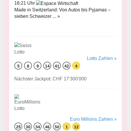
16:21 Uhr
Made in Switzerland: Von Autos bis Pyjamas –
sieben Schweizer ... »
Lotto Zahlen »
5
8
9
14
41
42
4
Nächster Jackpot: CHF 17'300'000
Euro Millions Zahlen »
25
30
34
46
50
1
12