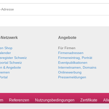
Netzwerk
Angebote
en Shop
Für Firmen
alender
Firmenadressen
sregister Schweiz
Firmeneintrag, Porträt
portal Schweiz
Eventpublikationen
en & Angebote
Internetnamen, Domains
themen
Onlinewerbung
ortal
Pressemeldungen
um
Referenzen
Nutzungsbedingungen
Zertifikate
Al