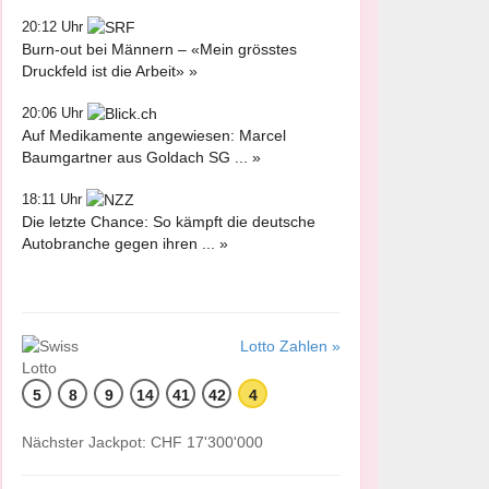
20:12 Uhr
Burn-out bei Männern – «Mein grösstes
Druckfeld ist die Arbeit» »
20:06 Uhr
Auf Medikamente angewiesen: Marcel
Baumgartner aus Goldach SG ... »
18:11 Uhr
Die letzte Chance: So kämpft die deutsche
Autobranche gegen ihren ... »
Lotto Zahlen »
5
8
9
14
41
42
4
Nächster Jackpot: CHF 17'300'000