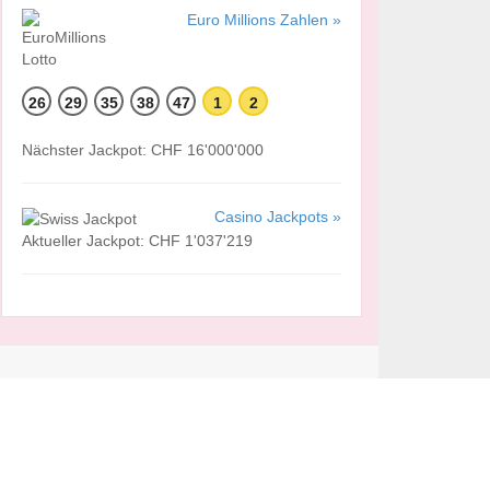
Euro Millions Zahlen »
26
29
35
38
47
1
2
Nächster Jackpot: CHF 16'000'000
Casino Jackpots »
Aktueller Jackpot: CHF 1'037'219