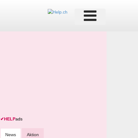
✔
HELP
ads
News
Aktion