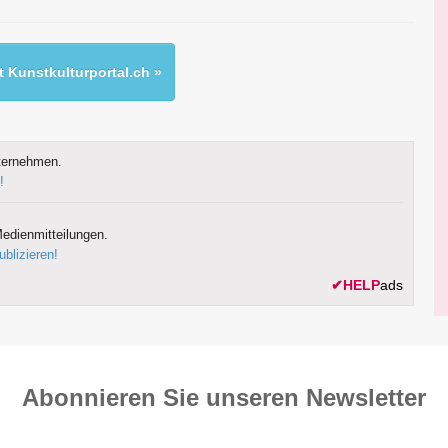
 Kunstkulturportal.ch »
ternehmen.
!
edienmitteilungen.
ublizieren!
✔
HELP
ads
Abonnieren Sie unseren News­letter