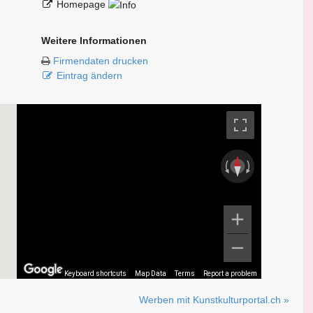
Homepage
Weitere Informationen
Firmendaten drucken
Eintrag ändern
Keyboard shortcuts
Map Data
Terms
Report a problem
Werben mit Kunstkulturportal.ch »