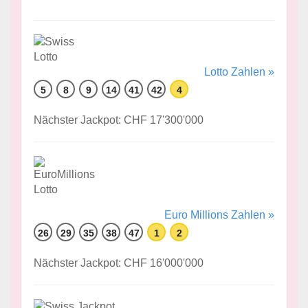
Lotto Zahlen »
5
8
9
14
41
42
4
Nächster Jackpot: CHF 17'300'000
Euro Millions Zahlen »
26
29
35
38
47
1
2
Nächster Jackpot: CHF 16'000'000