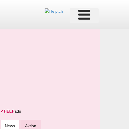
✔
HELP
ads
News
Aktion