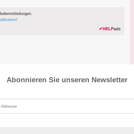
edienmitteilungen.
ublizieren!
✔
HELP
ads
Abonnieren Sie unseren News­letter