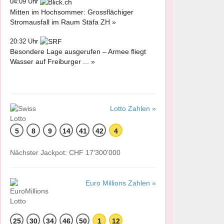
04:09 Uhr
Mitten im Hochsommer: Grossflächiger
Stromausfall im Raum Stäfa ZH »
20:32 Uhr
Besondere Lage ausgerufen – Armee fliegt
Wasser auf Freiburger ... »
Lotto Zahlen »
5
8
9
14
41
42
4
Nächster Jackpot: CHF 17'300'000
Euro Millions Zahlen »
25
30
34
46
50
1
12