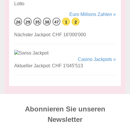
Euro Millions Zahlen »
26
29
35
38
47
1
2
Nächster Jackpot: CHF 16'000'000
Casino Jackpots »
Aktueller Jackpot: CHF 1'045'513
Abonnieren Sie unseren
News­letter