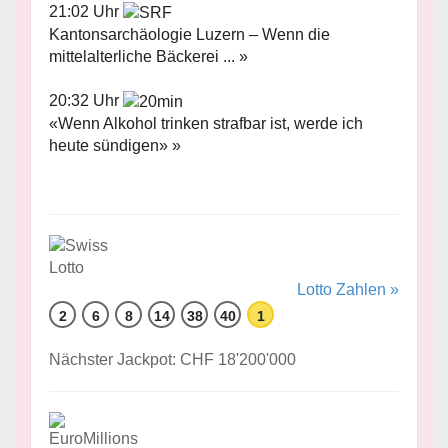
21:02 Uhr
Kantonsarchäologie Luzern – Wenn die
mittelalterliche Bäckerei ... »
20:32 Uhr
«Wenn Alkohol trinken strafbar ist, werde ich
heute sündigen» »
Lotto Zahlen »
2
6
8
14
38
40
1
Nächster Jackpot: CHF 18'200'000