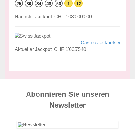
25
30
34
46
50
1
12
Nächster Jackpot: CHF 103'000'000
Casino Jackpots »
Aktueller Jackpot: CHF 1'035'540
Abonnieren Sie unseren
News­letter