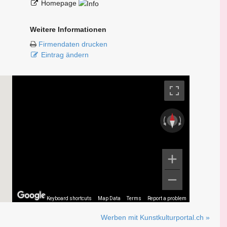
Homepage
Weitere Informationen
Firmendaten drucken
Eintrag ändern
Keyboard shortcuts
Map Data
Terms
Report a problem
Werben mit Kunstkulturportal.ch »