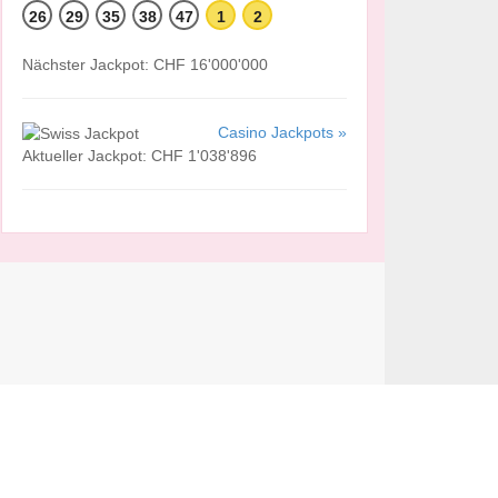
26
29
35
38
47
1
2
Nächster Jackpot: CHF 16'000'000
Casino Jackpots »
Aktueller Jackpot: CHF 1'038'896