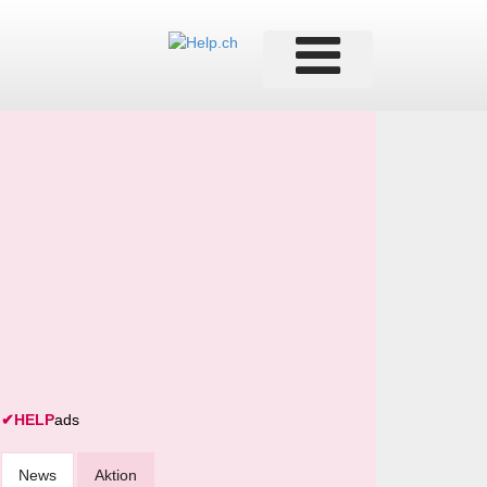
✔
HELP
ads
News
Aktion