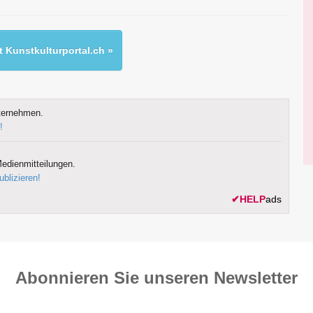
 Kunstkulturportal.ch »
ternehmen.
!
edienmitteilungen.
ublizieren!
✔
HELP
ads
Abonnieren Sie unseren News­letter