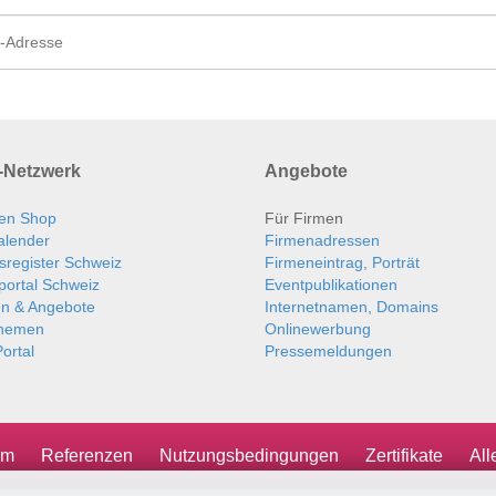
Netzwerk
Angebote
en Shop
Für Firmen
alender
Firmenadressen
sregister Schweiz
Firmeneintrag, Porträt
portal Schweiz
Eventpublikationen
en & Angebote
Internetnamen, Domains
themen
Onlinewerbung
ortal
Pressemeldungen
um
Referenzen
Nutzungsbedingungen
Zertifikate
Al