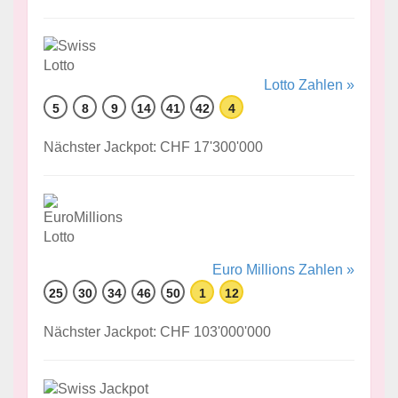
Lotto Zahlen »
5
8
9
14
41
42
4
Nächster Jackpot: CHF 17'300'000
Euro Millions Zahlen »
25
30
34
46
50
1
12
Nächster Jackpot: CHF 103'000'000