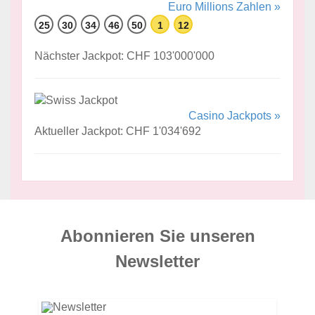
Euro Millions Zahlen »
25
30
34
46
50
1
12
Nächster Jackpot: CHF 103'000'000
Casino Jackpots »
Aktueller Jackpot: CHF 1'034'692
Abonnieren Sie unseren
News­letter