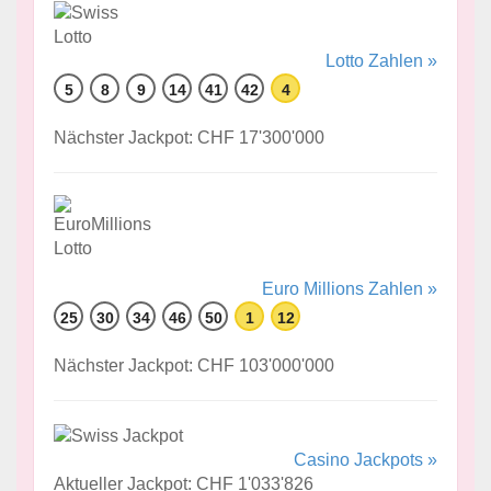
Lotto Zahlen »
5
8
9
14
41
42
4
Nächster Jackpot: CHF 17'300'000
Euro Millions Zahlen »
25
30
34
46
50
1
12
Nächster Jackpot: CHF 103'000'000
Casino Jackpots »
Aktueller Jackpot: CHF 1'033'826