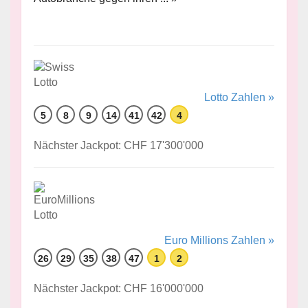
Lotto Zahlen »
5
8
9
14
41
42
4
Nächster Jackpot: CHF 17'300'000
Euro Millions Zahlen »
26
29
35
38
47
1
2
Nächster Jackpot: CHF 16'000'000