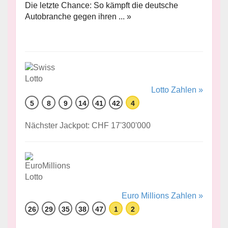
Die letzte Chance: So kämpft die deutsche
Autobranche gegen ihren ... »
Lotto Zahlen »
5
8
9
14
41
42
4
Nächster Jackpot: CHF 17'300'000
Euro Millions Zahlen »
26
29
35
38
47
1
2