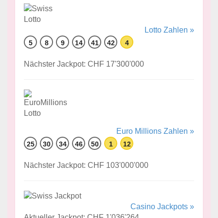
Lotto Zahlen »
5
8
9
14
41
42
4
Nächster Jackpot: CHF 17'300'000
Euro Millions Zahlen »
25
30
34
46
50
1
12
Nächster Jackpot: CHF 103'000'000
Casino Jackpots »
Aktueller Jackpot: CHF 1'036'264