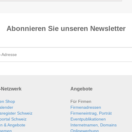
Abonnieren Sie unseren News­letter
Netzwerk
Angebote
en Shop
Für Firmen
alender
Firmenadressen
sregister Schweiz
Firmeneintrag, Porträt
portal Schweiz
Eventpublikationen
en & Angebote
Internetnamen, Domains
themen
Onlinewerbung