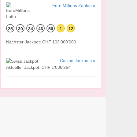
Euro Millions Zahlen »
25
30
34
46
50
1
12
Nächster Jackpot: CHF 103'000'000
Casino Jackpots »
Aktueller Jackpot: CHF 1'036'264