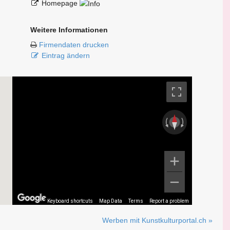
Homepage
Weitere Informationen
Firmendaten drucken
Eintrag ändern
Keyboard shortcuts
Map Data
Terms
Report a problem
Werben mit Kunstkulturportal.ch »