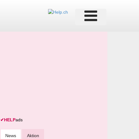
✔
HELP
ads
News
Aktion