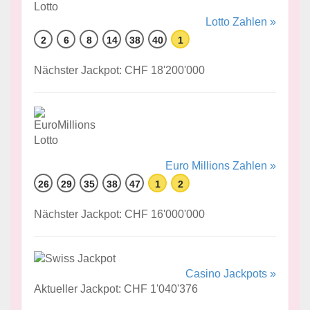
Lotto Zahlen »
2
6
8
14
38
40
1
Nächster Jackpot: CHF 18'200'000
Euro Millions Zahlen »
26
29
35
38
47
1
2
Nächster Jackpot: CHF 16'000'000
Casino Jackpots »
Aktueller Jackpot: CHF 1'040'376