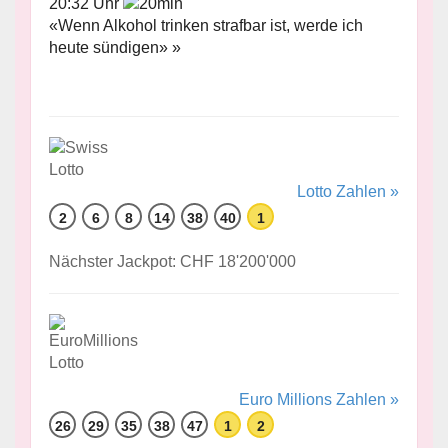
20:32 Uhr
«Wenn Alkohol trinken strafbar ist, werde ich
heute sündigen» »
Lotto Zahlen »
2
6
8
14
38
40
1
Nächster Jackpot: CHF 18'200'000
Euro Millions Zahlen »
26
29
35
38
47
1
2