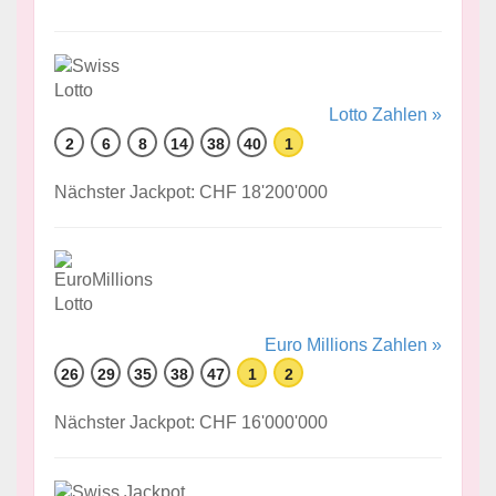
Lotto Zahlen »
2
6
8
14
38
40
1
Nächster Jackpot: CHF 18'200'000
Euro Millions Zahlen »
26
29
35
38
47
1
2
Nächster Jackpot: CHF 16'000'000