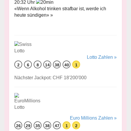
20:32 Uhr
«Wenn Alkohol trinken strafbar ist, werde ich
heute sündigen» »
Lotto Zahlen »
2
6
8
14
38
40
1
Nächster Jackpot: CHF 18'200'000
Euro Millions Zahlen »
26
29
35
38
47
1
2