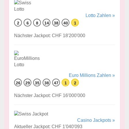
Lotto Zahlen »
2
6
8
14
38
40
1
Nächster Jackpot: CHF 18'200'000
Euro Millions Zahlen »
26
29
35
38
47
1
2
Nächster Jackpot: CHF 16'000'000
Casino Jackpots »
Aktueller Jackpot: CHF 1'040'093