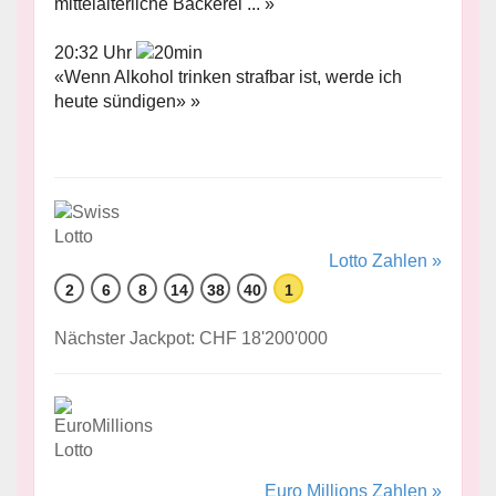
mittelalterliche Bäckerei ... »
20:32 Uhr
«Wenn Alkohol trinken strafbar ist, werde ich
heute sündigen» »
Lotto Zahlen »
2
6
8
14
38
40
1
Nächster Jackpot: CHF 18'200'000
Euro Millions Zahlen »