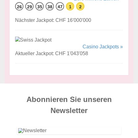
26
29
35
38
47
1
2
Nächster Jackpot: CHF 16'000'000
Casino Jackpots »
Aktueller Jackpot: CHF 1'043'058
Abonnieren Sie unseren
News­letter