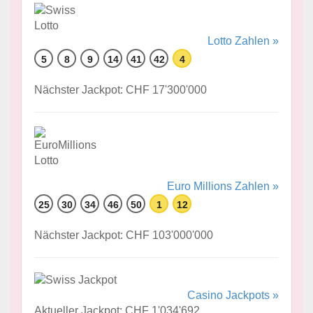
Lotto Zahlen »
5
8
9
14
41
42
4
Nächster Jackpot: CHF 17'300'000
Euro Millions Zahlen »
25
30
34
46
50
1
12
Nächster Jackpot: CHF 103'000'000
Casino Jackpots »
Aktueller Jackpot: CHF 1'034'692