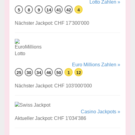
Lotto Zahlen »
5
8
9
14
41
42
4
Nächster Jackpot: CHF 17'300'000
Euro Millions Zahlen »
25
30
34
46
50
1
12
Nächster Jackpot: CHF 103'000'000
Casino Jackpots »
Aktueller Jackpot: CHF 1'034'386