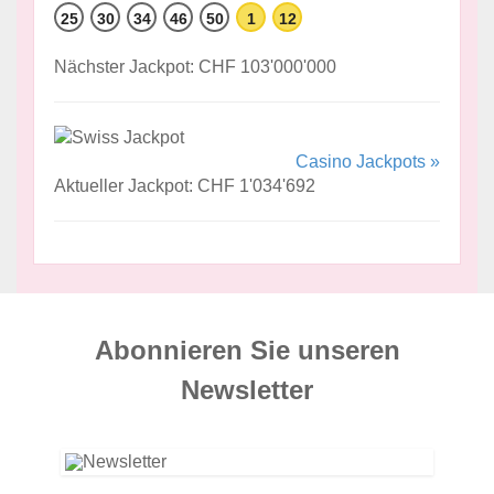
25
30
34
46
50
1
12
Nächster Jackpot: CHF 103'000'000
Casino Jackpots »
Aktueller Jackpot: CHF 1'034'692
Abonnieren Sie unseren
News­letter