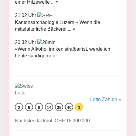
einer Hitzewelle ... »
21:02 Uhr
Kantonsarchäologie Luzern – Wenn die
mittelalterliche Bäckerei ... »
20:32 Uhr
«Wenn Alkohol trinken strafbar ist, werde ich
heute sündigen» »
Lotto Zahlen »
2
6
8
14
38
40
1
Nächster Jackpot: CHF 18'200'000