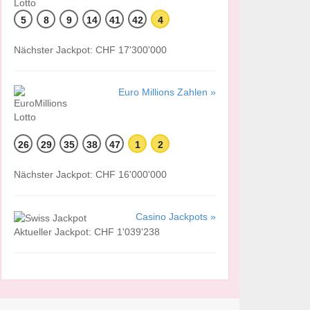
5
8
9
14
41
42
4
Nächster Jackpot: CHF 17'300'000
Euro Millions Zahlen »
26
29
35
38
47
1
2
Nächster Jackpot: CHF 16'000'000
Casino Jackpots »
Aktueller Jackpot: CHF 1'039'238