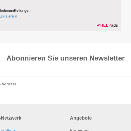
edienmitteilungen.
ublizieren!
✔
HELP
ads
Abonnieren Sie unseren News­letter
Netzwerk
Angebote
en Shop
Für Firmen