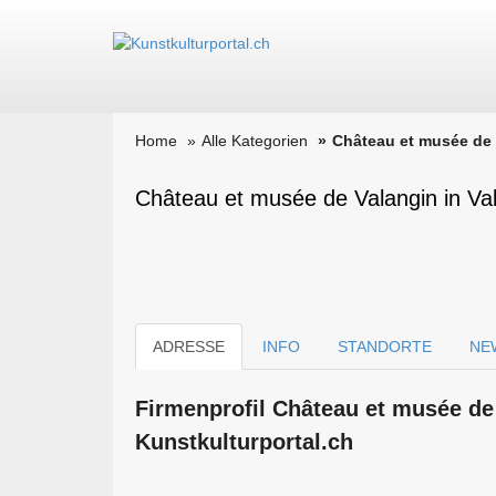
Home
Alle Kategorien
Château et musée de 
Château et musée de Valangin in Va
ADRESSE
INFO
STANDORTE
NE
Firmen­profil Château et musée de
Kunstkulturportal.ch