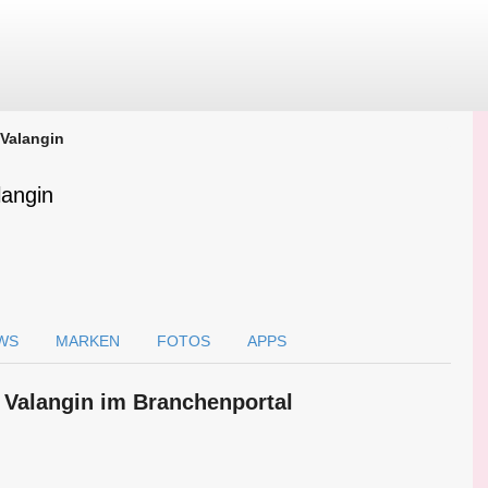
Valangin
langin
WS
MARKEN
FOTOS
APPS
 Valangin im Branchen­portal