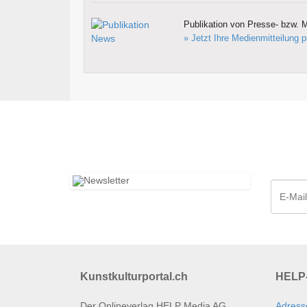
Publikation von Presse- bzw. M
» Jetzt Ihre Medienmitteilung p
Kunstkulturportal.ch
HELP-
Der Onlineverlag HELP Media AG
Adress