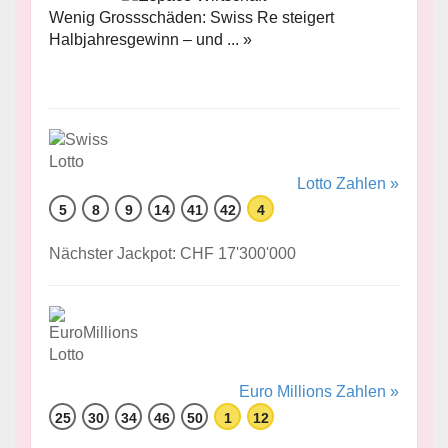
Wenig Grossschäden: Swiss Re steigert
Halbjahresgewinn – und ... »
Lotto Zahlen »
5
8
9
14
41
42
4
Nächster Jackpot: CHF 17'300'000
Euro Millions Zahlen »
25
30
34
46
50
1
12