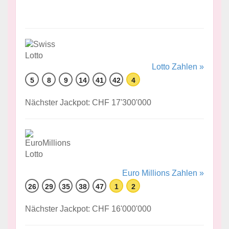
Lotto Zahlen »
5
8
9
14
41
42
4
Nächster Jackpot: CHF 17'300'000
Euro Millions Zahlen »
26
29
35
38
47
1
2
Nächster Jackpot: CHF 16'000'000