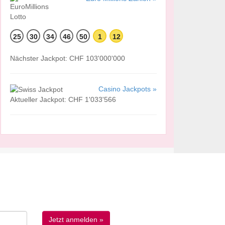
25
30
34
46
50
1
12
Nächster Jackpot: CHF 103'000'000
Casino Jackpots »
Aktueller Jackpot: CHF 1'033'566