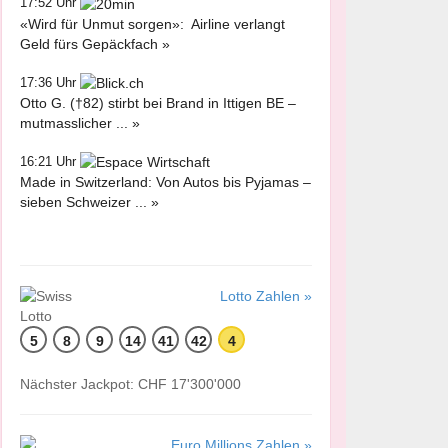
17:52 Uhr
«Wird für Unmut sorgen»: Airline verlangt
Geld fürs Gepäckfach »
17:36 Uhr
Otto G. (†82) stirbt bei Brand in Ittigen BE –
mutmasslicher ... »
16:21 Uhr
Made in Switzerland: Von Autos bis Pyjamas –
sieben Schweizer ... »
Lotto Zahlen »
5
8
9
14
41
42
4
Nächster Jackpot: CHF 17'300'000
Euro Millions Zahlen »