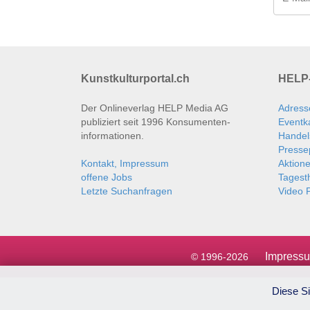
Kunstkulturportal.ch
HELP-
Der Onlineverlag HELP Media AG
Adress
publiziert seit 1996 Konsumenten­
Eventk
informationen.
Handel
Presse
Kontakt, Impressum
Aktion
offene Jobs
Tages
Letzte Suchanfragen
Video P
Impress
© 1996-2026
Diese Si