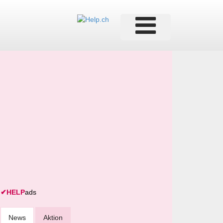
✔
HELP
ads
News
Aktion