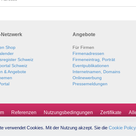
Netzwerk
Angebote
en Shop
Für Firmen
alender
Firmenadressen
sregister Schweiz
Firmeneintrag, Porträt
portal Schweiz
Eventpublikationen
en & Angebote
Internetnamen, Domains
themen
Onlinewerbung
ortal
Pressemeldungen
um
Referenzen
Nutzungsbedingungen
Zertifikate
Al
te verwendet Cookies. Mit der Nutzung akzept. Sie die
Cookie Policy