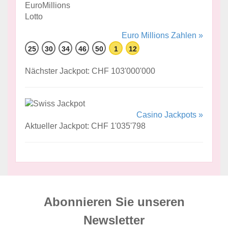
Euro Millions Zahlen »
25
30
34
46
50
1
12
Nächster Jackpot: CHF 103'000'000
Casino Jackpots »
Aktueller Jackpot: CHF 1'035'798
Abonnieren Sie unseren
News­letter