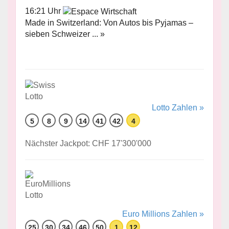
16:21 Uhr
Made in Switzerland: Von Autos bis Pyjamas –
sieben Schweizer ... »
Lotto Zahlen »
5
8
9
14
41
42
4
Nächster Jackpot: CHF 17'300'000
Euro Millions Zahlen »
25
30
34
46
50
1
12