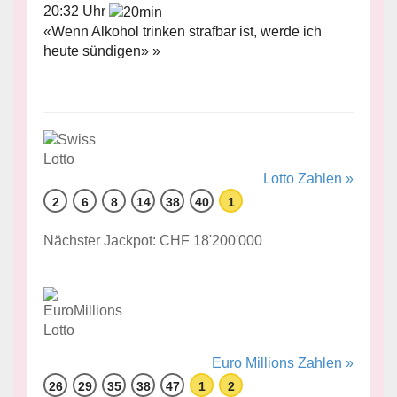
20:32 Uhr
«Wenn Alkohol trinken strafbar ist, werde ich
heute sündigen» »
Lotto Zahlen »
2
6
8
14
38
40
1
Nächster Jackpot: CHF 18'200'000
Euro Millions Zahlen »
26
29
35
38
47
1
2