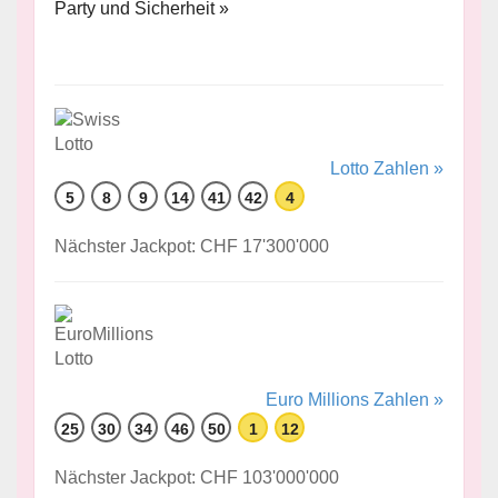
Party und Sicherheit »
Lotto Zahlen »
5
8
9
14
41
42
4
Nächster Jackpot: CHF 17'300'000
Euro Millions Zahlen »
25
30
34
46
50
1
12
Nächster Jackpot: CHF 103'000'000